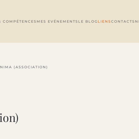
S COMPÉTENCES
MES EVÉNEMENTS
LE BLOG
LIENS
CONTACTS
N
NIMA (ASSOCIATION)
ion)