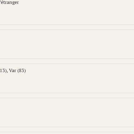
’étranger
3), Var (83)